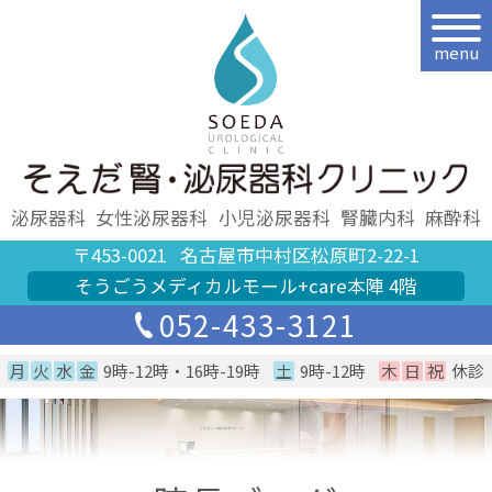
menu
泌尿器科
女性泌尿器科
小児泌尿器科
腎臓内科
麻酔科
〒453-0021
名古屋市中村区松原町2-22-1
そうごうメディカルモール+care本陣 4階
052-433-3121
月
火
水
金
9時-12時・16時-19時
土
9時-12時
木
日
祝
休診