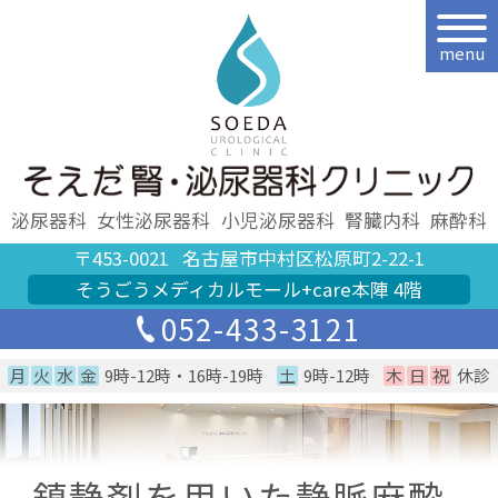
menu
泌尿器科
女性泌尿器科
小児泌尿器科
腎臓内科
麻酔科
〒453-0021
名古屋市中村区松原町2-22-1
そうごうメディカルモール+care本陣 4階
052-433-3121
月
火
水
金
9時-12時・16時-19時
土
9時-12時
木
日
祝
休診
鎮静剤を用いた静脈麻酔