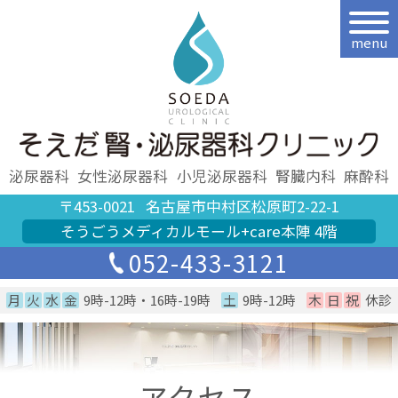
menu
泌尿器科
女性泌尿器科
小児泌尿器科
腎臓内科
麻酔科
〒453-0021
名古屋市中村区松原町2-22-1
そうごうメディカルモール+care本陣 4階
052-433-3121
月
火
水
金
9時-12時・16時-19時
土
9時-12時
木
日
祝
休診
アクセス