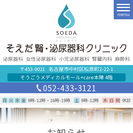
menu
泌尿器科
女性泌尿器科
小児泌尿器科
腎臓内科
麻酔科
〒453-0021
名古屋市中村区松原町2-22-1
そうごうメディカルモール+care本陣 4階
052-433-3121
月
火
水
金
9時-12時・16時-19時
土
9時-12時
木
日
祝
休診
お知らせ